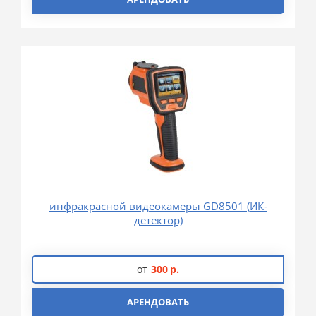
инфракрасной видеокамеры GD8501 (ИК-
детектор)
от
300
р.
АРЕНДОВАТЬ