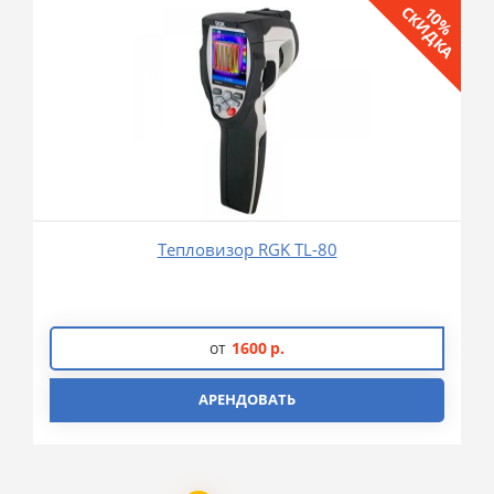
СКИДКА
10%
Тепловизор RGK TL-80
от
1600
р.
АРЕНДОВАТЬ