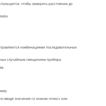
пользуется, чтобы замерить расстоянии до
зира.
 управляются комбинациями последовательных
нных случайным смещением прибора.
ва.
омер.
но вводя значения со знаком «плюс» или