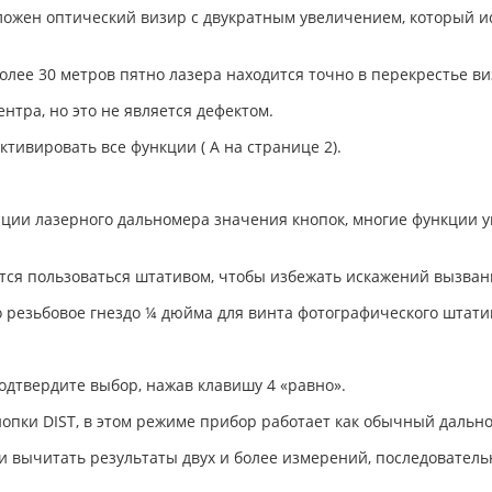
ложен оптический визир с двукратным увеличением, который ис
олее 30 метров пятно лазера находится точно в перекрестье ви
нтра, но это не является дефектом.
ктивировать все функции ( А на странице 2).
тации лазерного дальномера значения кнопок, многие функции
тся пользоваться штативом, чтобы избежать искажений вызва
 резьбовое гнездо ¼ дюйма для винта фотографического штати
одтвердите выбор, нажав клавишу 4 «равно».
опки DIST, в этом режиме прибор работает как обычный дальн
 и вычитать результаты двух и более измерений, последователь