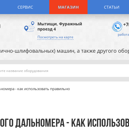
СЕРВИС
МАГАЗИН
СТАТЬИ
а
Мытищи, Фуражный
+7
проезд 4
работа
Посмотреть на карте
ично-шлифовальных) машин, а также другого об
Поиск
ьномера - как использовать правильно
ОГО ДАЛЬНОМЕРА - КАК ИСПОЛЬЗО