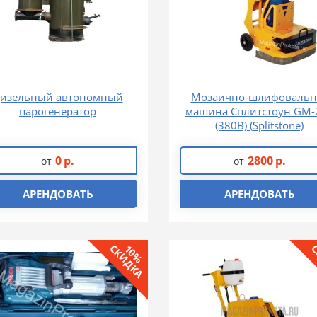
изельный автономный
Мозаично-шлифовальн
парогенератор
машина Сплитстоун GM-
(380В) (Splitstone)
0
р.
2800
р.
от
от
АРЕНДОВАТЬ
АРЕНДОВАТЬ
СКИДКА
С
10%