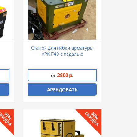
Станок для гибки арматуры
VPK Г40 с педалью
2800
р.
от
АРЕНДОВАТЬ
КИДКА
СКИДКА
10%
30%