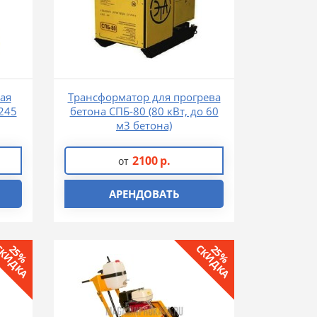
ая
Трансформатор для прогрева
245
бетона СПБ-80 (80 кВт, до 60
м3 бетона)
2100
р.
от
АРЕНДОВАТЬ
КИДКА
СКИДКА
25%
25%