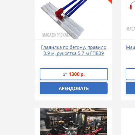
Гладилка по бетону, правило
Маш
0,9 м, рукоятка 5.7 м ГПБ09
1300
р.
от
АРЕНДОВАТЬ