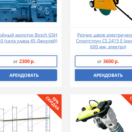
ойный молоток Bosch GSH
Резчик швов электричес
30 (сила удара 45 Джоулей)
Сплитстоун CS 2415 E (дис
600 мм, электро)
2300
р.
3600
р.
от
от
АРЕНДОВАТЬ
АРЕНДОВАТЬ
СКИДКА
С
10%