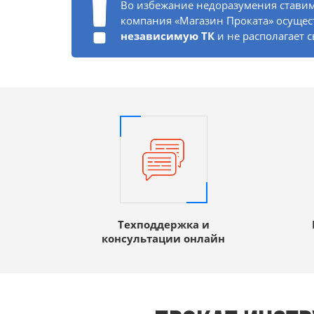
Во избежание недоразумения ставим 
компания «Магазин Проката» осущес
независимую ТК
и не располагает 
Техподдержка и
консультации онлайн