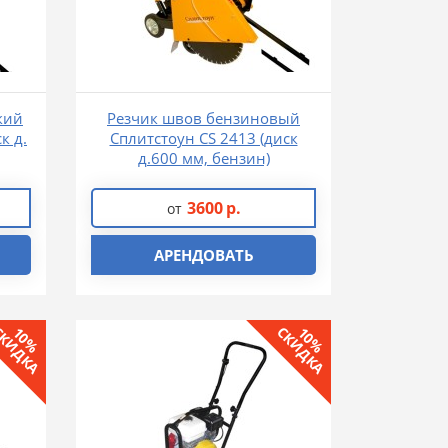
кий
Резчик швов бензиновый
к д.
Сплитстоун CS 2413 (диск
д.600 мм, бензин)
3600
р.
от
АРЕНДОВАТЬ
КИДКА
СКИДКА
10%
10%