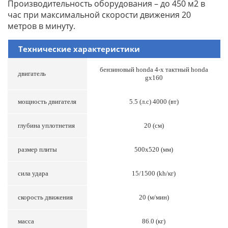
Производительность оборудования – до 450 м2 в
час при максимальной скорости движения 20
метров в минуту.
Технические характеристики
бензиновый honda 4-x тактный honda
двигатель
gx160
мощность двигателя
5.5 (л.с) 4000 (вт)
глубина уплотнетия
20 (см)
размер плиты
500x520 (мм)
сила удара
15/1500 (kh/кг)
скорость движения
20 (м/мин)
масса
86.0 (кг)