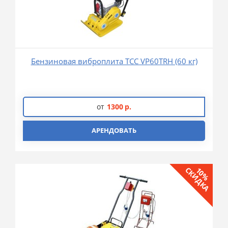
Бензиновая виброплита ТСС VP60TRH (60 кг)
от
1300
р.
АРЕНДОВАТЬ
СКИДКА
10%