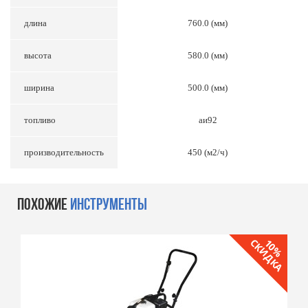
длина
760.0 (мм)
высота
580.0 (мм)
ширина
500.0 (мм)
топливо
аи92
производительность
450 (м2/ч)
ПОХОЖИЕ
ИНСТРУМЕНТЫ
СКИДКА
10%