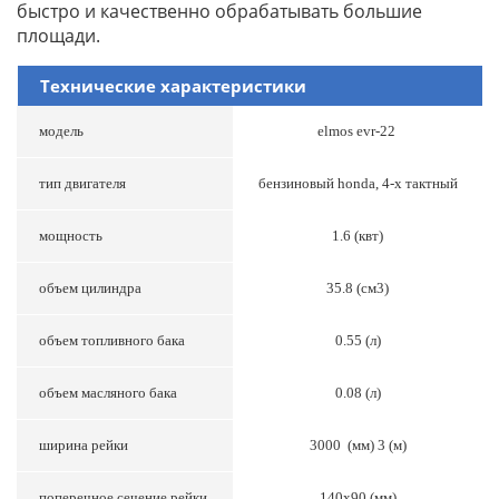
быстро и качественно обрабатывать большие
площади.
Технические характеристики
модель
elmos evr-22
тип двигателя
бензиновый honda, 4-x тактный
мощность
1.6 (квт)
объем цилиндра
35.8 (см3)
объем топливного бака
0.55 (л)
объем масляного бака
0.08 (л)
ширина рейки
3000 (мм) 3 (м)
поперечное сечение рейки
140x90 (мм)