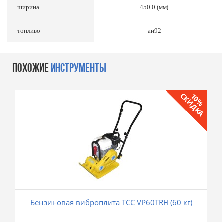
ширина
450.0 (мм)
топливо
аи92
ПОХОЖИЕ
ИНСТРУМЕНТЫ
СКИДКА
10%
Бензиновая виброплита ТСС VP60TRH (60 кг)