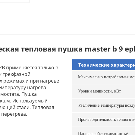
ская тепловая пушка master b 9 ep
Технические характер
PB применяется только в
к трехфазной
Максимально потребляемая мо
ех режимах и при нагреве
емпературу нагрева
Уровни мощности, кВт
мостата. Пушка
кв.м. Используемый
Увеличение температуры возду
еющей стали. Тепловая
 перегрева.
Производительность теплого во
Площадь обслуживания, м²