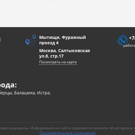
а
Мытищи, Фуражный
+7
проезд 4
работа
Москва, Салтыковская
ул.8, стр.17
Посмотреть на карте
рода:
ерцы, Балашиха, Истра,
рава защищены. Информация на сайте охраняется законом об авторском 
Пользовательское соглашение