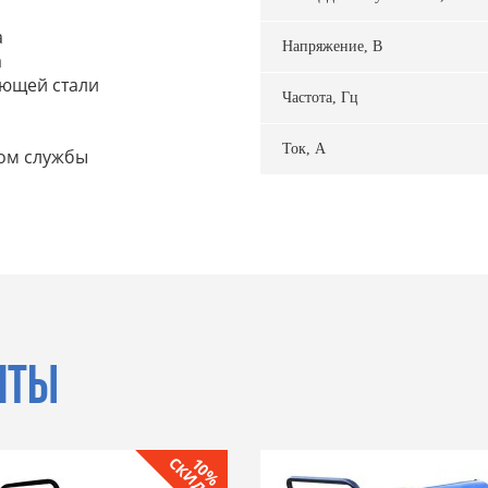
а
Напряжение, В
а
еющей стали
Частота, Гц
Ток, А
ом службы
НТЫ
СКИДКА
10%