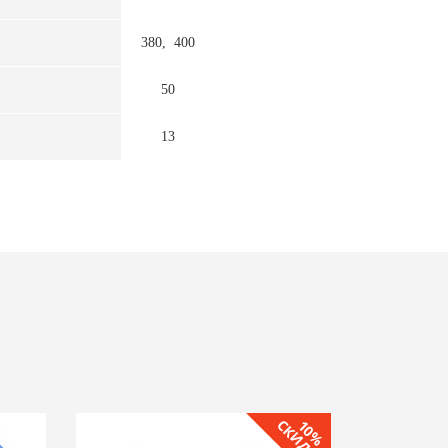
380, 400
50
13
СКИДКА
10%