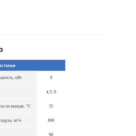
b
истики
щность, кВт
9
4,5; 9
ха на выходе, °С
35
здуха, м³/ч
800
90