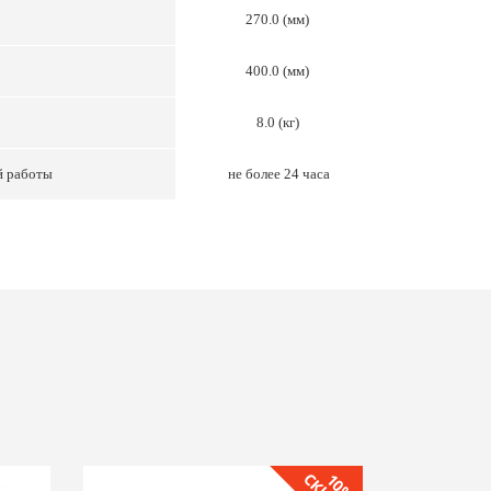
270.0 (мм)
400.0 (мм)
8.0 (кг)
й работы
не более 24 часа
10%