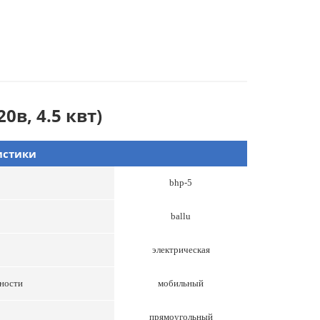
в, 4.5 квт)
истики
bhp-5
ballu
электрическая
вности
мобильный
прямоугольный