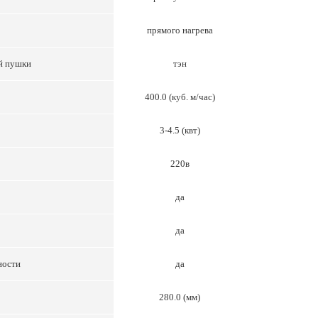
прямого нагрева
й пушки
тэн
400.0 (куб. м/час)
3-4.5 (квт)
220в
да
да
ности
да
280.0 (мм)