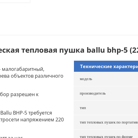
кая тепловая пушка ballu bhp-5 (220
Технические характер
 – малогабаритный,
рева объектов различного
модель
ибор разрешен к
производитель
тип
Ballu BHP-5 требуется
ктросети напряжением 220
тип тепловых пушек по портати
тип тепловых пушек по форме