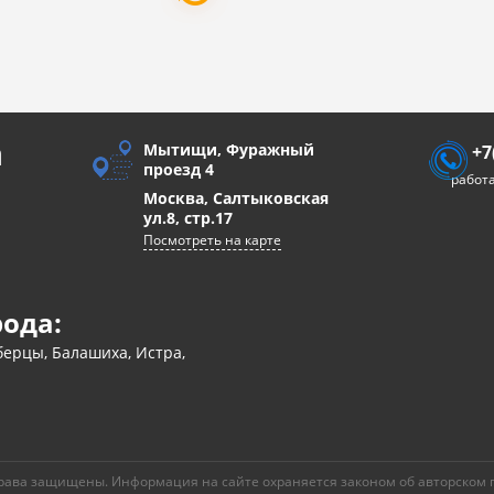
а
Мытищи, Фуражный
+7
проезд 4
работа
Москва, Салтыковская
ул.8, стр.17
Посмотреть на карте
рода:
ерцы, Балашиха, Истра,
рава защищены. Информация на сайте охраняется законом об авторском 