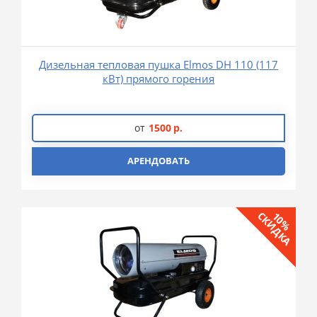
Дизельная тепловая пушка Elmos DH 110 (117
кВт) прямого горения
от
1500
р.
АРЕНДОВАТЬ
СКИДКА
10%