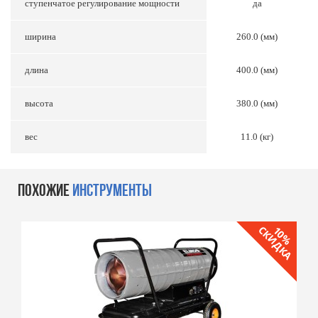
ступенчатое регулирование мощности
да
ширина
260.0 (мм)
длина
400.0 (мм)
высота
380.0 (мм)
вес
11.0 (кг)
ПОХОЖИЕ
ИНСТРУМЕНТЫ
СКИДКА
10%