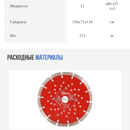
кВт (15
Мощность
11
л.с)
Габариты
136х71х119
см
Вес
215
кг
РАСХОДНЫЕ
МАТЕРИАЛЫ