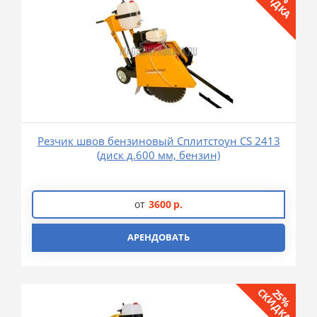
СКИДКА
Резчик швов бензиновый Сплитстоун CS 2413
(диск д.600 мм, бензин)
от
3600
р.
АРЕНДОВАТЬ
СКИДКА
25%