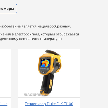
гомеры
приобретение является нецелесообразным.
чения в электросигнал, который отображается
ределенному показателю температуры
luke
Тепловизор Fluke FLK-TI100