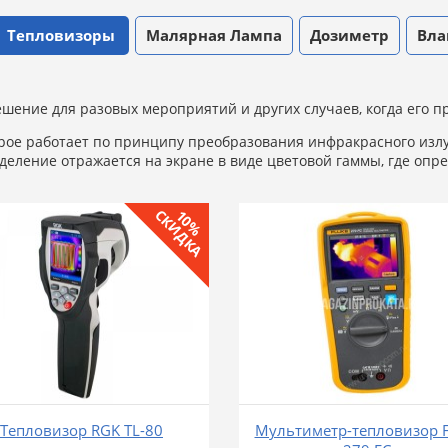
Тепловизоры
Малярная Лампа
Дозиметр
Вла
шение для разовых мероприятий и других случаев, когда его 
орое работает по принципу преобразования инфракрасного излу
деление отражается на экране в виде цветовой гаммы, где оп
СКИДКА
10%
Тепловизор RGK TL-80
Мультиметр-тепловизор F