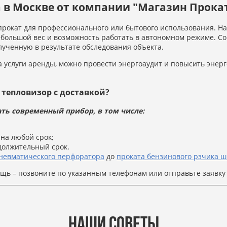
 в Москве от компании "Магазин Прока
прокат для профессионального или бытового использования. 
большой вес и возможность работать в автономном режиме. С
ученную в результате обследования объекта.
а услуги аренды, можно провести энергоаудит и повысить энер
 тепловизор с доставкой?
ть современный прибор, в том числе:
на любой срок;
должительный срок.
невматического перфоратора
до
проката бензинового рзчика ш
ощь – позвоните по указанным телефонам или отправьте заявку
НАШИ СОВЕТЫ