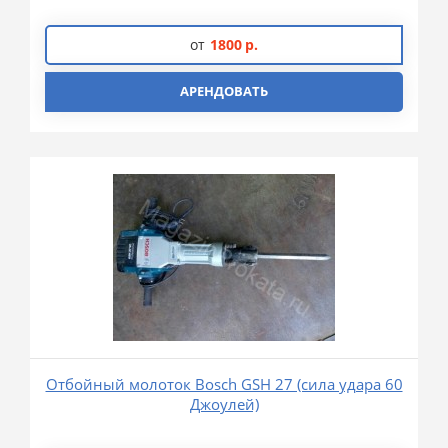
от
1800
р.
АРЕНДОВАТЬ
Отбойный молоток Bosch GSH 27 (сила удара 60
Джоулей)