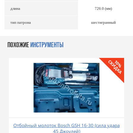
длина
726.0 (мм)
тип патрона
шестигранный
ПОХОЖИЕ
ИНСТРУМЕНТЫ
СКИДКА
10%
Отбойный молоток Bosch GSH 16-30 (сила удара
45 Джоулей)