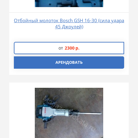
Отбойный молоток Bosch GSH 16-30 (сила удара
45 Джоулей)
от
2300
р.
АРЕНДОВАТЬ