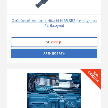
Отбойный молоток Hitachi H 65 SB2 (сила удара
42 Джоуля)
от
2300
р.
АРЕНДОВАТЬ
СКИДКА
10%