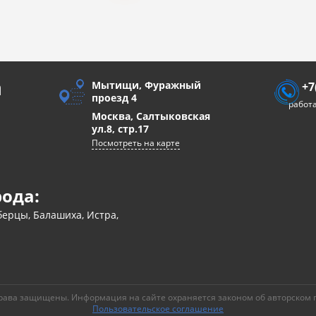
а
Мытищи, Фуражный
+7
проезд 4
работа
Москва, Салтыковская
ул.8, стр.17
Посмотреть на карте
рода:
ерцы, Балашиха, Истра,
рава защищены. Информация на сайте охраняется законом об авторском 
Пользовательское соглашение