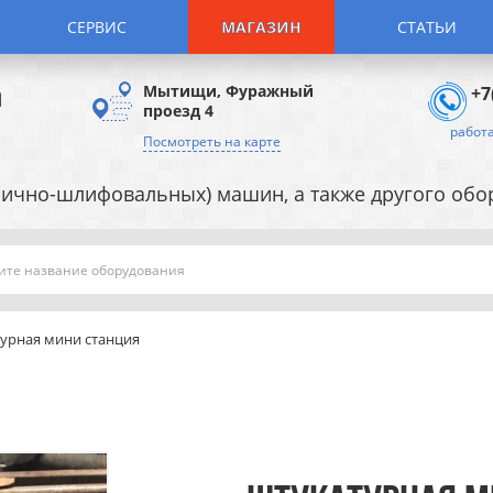
СЕРВИС
МАГАЗИН
СТАТЬИ
а
Мытищи, Фуражный
+7
проезд 4
работа
Посмотреть на карте
ично-шлифовальных) машин, а также другого об
Поиск
урная мини станция