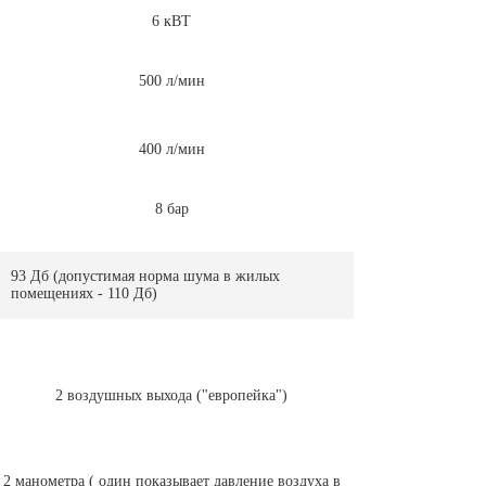
6 кВТ
500 л/мин
400 л/мин
8 бар
93 Дб (допустимая норма шума в жилых
помещениях - 110 Дб)
2 воздушных выхода ("европейка")
2 манометра ( один показывает давление воздуха в