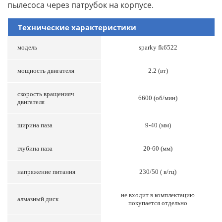
пылесоса через патрубок на корпусе.
Технические характеристики
модель
sparky fk6522
мощность двигателя
2.2 (вт)
скорость вращенияч
6600 (об/мин)
двигателя
ширина паза
9-40 (мм)
глубина паза
20-60 (мм)
напряжение питания
230/50 ( в/гц)
не входит в комплектацию
алмазный диск
покупается отдельно