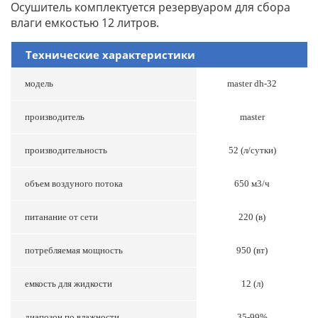
Осушитель комплектуется резервуаром для сбора
влаги емкостью 12 литров.
Технические характеристики
модель
master dh-32
производитель
master
производительность
52 (л/сутки)
объем воздуного потока
650 м3/ч
питанание от сети
220 (в)
потребляемая мощность
950 (вт)
емкость для жидкости
12 (л)
диапозон по влажности
35-99%