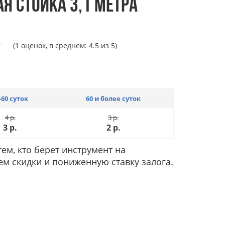
Я СТОЙКА 3,1 МЕТРА
(1 оценок, в среднем: 4.5 из 5)
-60 суток
60 и более суток
4
р.
3
р.
3
р.
2
р.
ем, кто берет инструмент на
ем скидки и пониженную ставку залога.