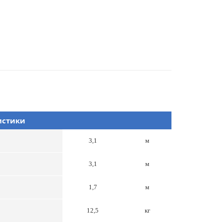
истики
3,1
м
3,1
м
1,7
м
12,5
кг