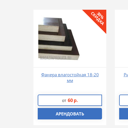
СКИДКА
30%
Фанера влагостойкая 18-20
Р
мм
60
р.
от
АРЕНДОВАТЬ