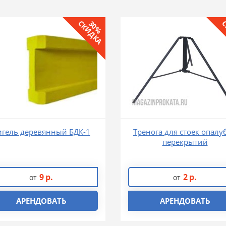
СКИДКА
С
30%
игель деревянный БДК-1
Тренога для стоек опалу
перекрытий
9
р.
2
р.
от
от
АРЕНДОВАТЬ
АРЕНДОВАТЬ